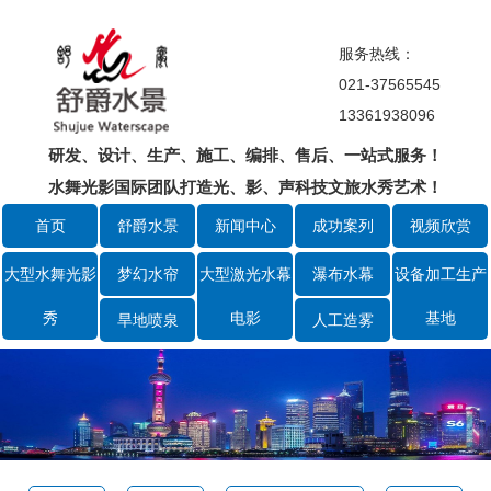
服务热线：
021-37565545
13361938096
研发、设计、生产、施工、编排、售后、一站式服务！
水舞光影国际团队打造光、影、声科技文旅水秀艺术！
首页
舒爵水景
新闻中心
成功案列
视频欣赏
大型水舞光影
梦幻水帘
大型激光水幕
瀑布水幕
设备加工生产
秀
电影
基地
旱地喷泉
人工造雾