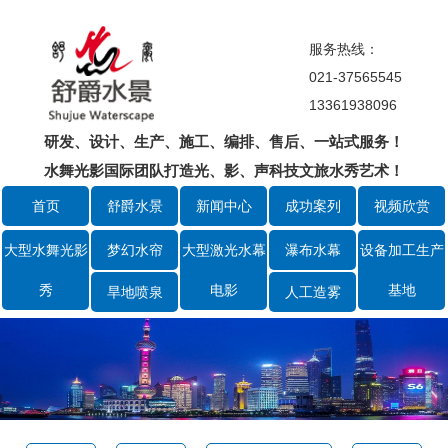
服务热线：
021-37565545
13361938096
研发、设计、生产、施工、编排、售后、一站式服务！
水舞光影国际团队打造光、影、声科技文旅水秀艺术！
首页
舒爵水景
新闻中心
成功案列
视频欣赏
大型水舞光影
梦幻水帘
大型激光水幕
瀑布水幕
设备加工生产
秀
电影
基地
旱地喷泉
人工造雾