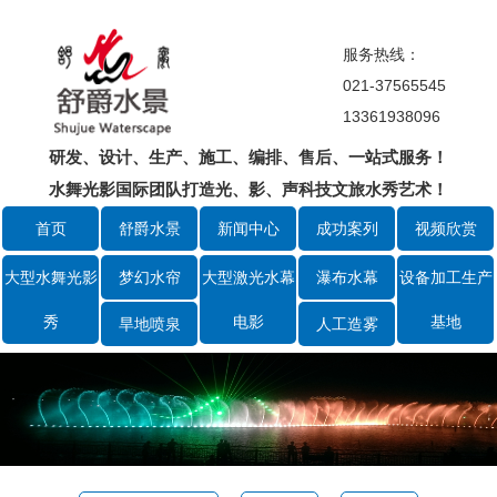
服务热线：
021-37565545
13361938096
研发、设计、生产、施工、编排、售后、一站式服务！
水舞光影国际团队打造光、影、声科技文旅水秀艺术！
首页
舒爵水景
新闻中心
成功案列
视频欣赏
大型水舞光影
梦幻水帘
大型激光水幕
瀑布水幕
设备加工生产
秀
电影
基地
旱地喷泉
人工造雾