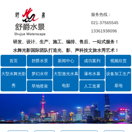
服务热线：
021-37565545
13361938096
研发、设计、生产、施工、编排、售后、一站式服务！
水舞光影国际团队打造光、影、声科技文旅水秀艺术！
首页
舒爵水景
新闻中心
成功案列
视频欣赏
大型水舞光影
梦幻水帘
大型激光水幕
瀑布水幕
设备加工生产
秀
电影
基地
旱地喷泉
人工造雾